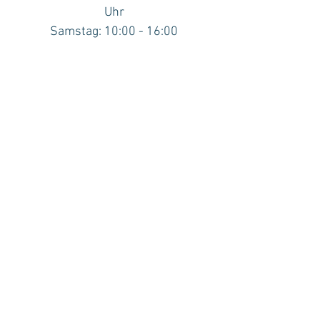
Uhr
Samstag: 10:00 - 16:00
Uhr
Abendtermine: nach
vorheriger Absprache
UNSER
STANDORT
Lemon Street 18, 2. Stock,
Zimmer 18
Truro, Cornwall
TR1 2LS